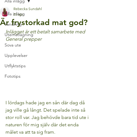
Alla inlägg
Rebecka Sundahl
Alla inlägg
23 apr.
Är frystorkad mat god?
Vandring
Inlägget är ett betalt samarbete med 
Utematlagning
General prepper
Sova ute
Upplevelser
Utflyktstips
Fototips
I lördags hade jag en sån där dag då 
jag ville gå långt. Det spelade inte så 
stor roll var. Jag behövde bara tid ute i 
naturen för mig själv där det enda 
målet va att ta sig fram.