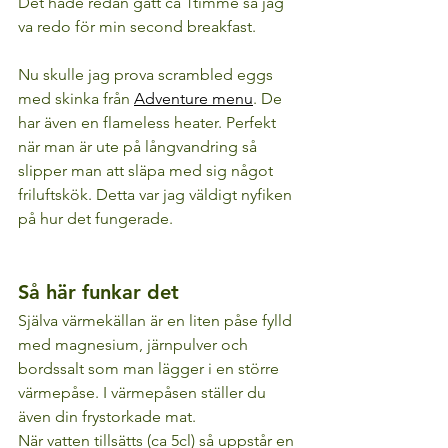
Det hade redan gått ca 1timme så jag 
va redo för min second breakfast.
Nu skulle jag prova scrambled eggs 
med skinka från 
Adventure menu
. De 
har även en flameless heater. Perfekt 
när man är ute på långvandring så 
slipper man att släpa med sig något 
friluftskök. Detta var jag väldigt nyfiken 
på hur det fungerade.
Så här funkar det
Själva värmekällan är en liten påse fylld 
med magnesium, järnpulver och 
bordssalt som man lägger i en större 
värmepåse. I värmepåsen ställer du 
även din frystorkade mat.
När vatten tillsätts (ca 5cl) så uppstår en 