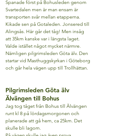
Spanade först på Bohusleden genom 
Svartedalen men är man ensam är 
transporten svår mellan etapperna.
Kikade sen på Gotaleden. Jonsered till 
Alingsås. Här går det tåg! Men insåg 
att 35km kanske var i längsta laget.
Valde istället något mycket närmre. 
Nämligen pilgrimsleden Göta älv. Den 
startar vid Masthuggskyrkan i Göteborg 
och går hela vägen upp till Trollhättan.
Pilgrimsleden Göta älv 
Älvängen till Bohus
Jag tog tåget från Bohus till Älvängen 
runt kl 8 på lördagsmorgonen och 
planerade att gå hem, ca 25km. Det 
skulle bli lagom. 
På vägen skulle jag även prova 