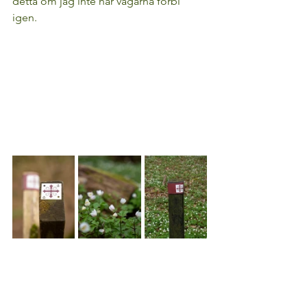
detta om jag inte har vägarna förbi 
igen.