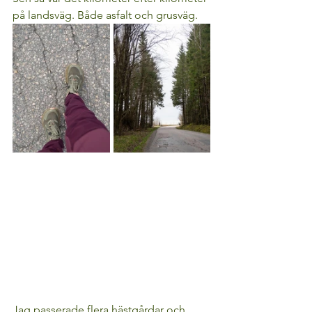
på landsväg. Både asfalt och grusväg.
Jag passerade flera hästgårdar och 