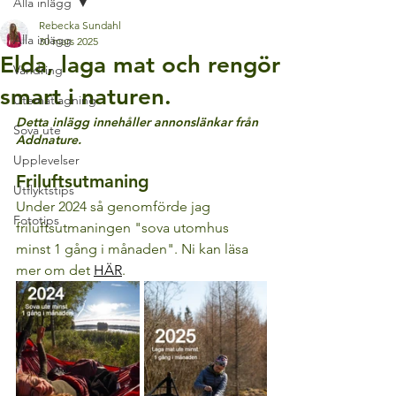
Alla inlägg
Rebecka Sundahl
Alla inlägg
30 mars 2025
Elda, laga mat och rengör
Vandring
smart i naturen.
Utematlagning
Detta inlägg innehåller annonslänkar från 
Sova ute
Addnature.
Upplevelser
Friluftsutmaning
Utflyktstips
Under 2024 så genomförde jag 
Fototips
friluftsutmaningen "sova utomhus 
minst 1 gång i månaden". Ni kan läsa 
mer om det 
HÄR
.