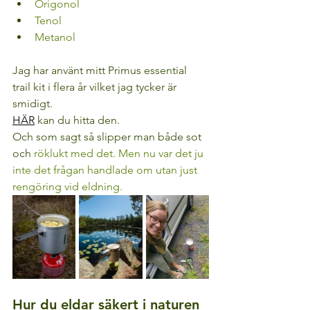
Origonol
Tenol
Metanol
Jag har använt mitt Primus essential 
trail kit i flera år vilket jag tycker är 
smidigt.
HÄR
 kan du hitta den.
Och som sagt så slipper man både sot 
och
 röklukt med det.
 Men
 nu var det ju 
inte det frågan handlade om utan just 
rengöring vid eldning.
Hur du eldar säkert i naturen