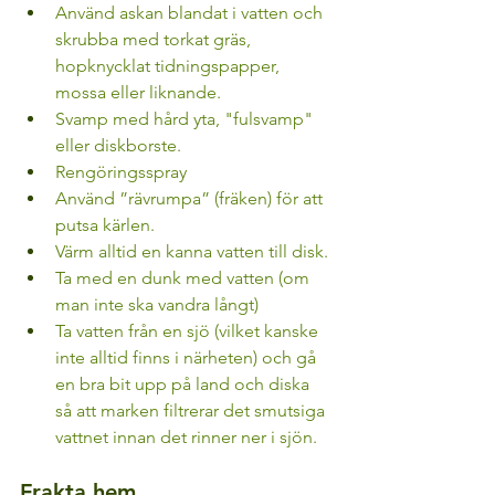
Använd askan blandat i vatten och 
skrubba med torkat gräs, 
hopknycklat tidningspapper, 
mossa eller liknande.
Svamp med hård yta, "fulsvamp" 
eller diskborste.
Rengöringsspray
Använd ”rävrumpa” (fräken) för att 
putsa kärlen.
Värm alltid en kanna vatten till disk.
Ta med en dunk med vatten (om 
man inte ska vandra långt)
Ta vatten från en sjö (vilket kanske 
inte alltid finns i närheten) och gå 
en bra bit upp på land och diska 
så att marken filtrerar det smutsiga 
vattnet innan det rinner ner i sjön.
Frakta hem