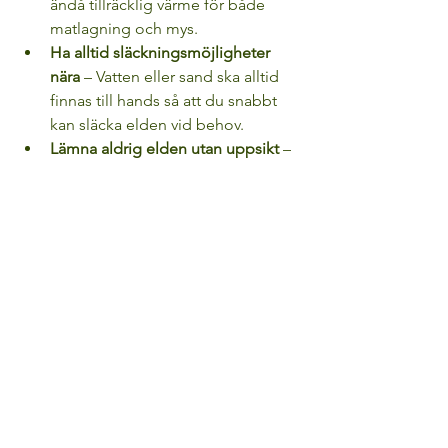
ändå tillräcklig värme för både 
matlagning och mys.
Ha alltid släckningsmöjligheter 
nära
 – Vatten eller sand ska alltid 
finnas till hands så att du snabbt 
kan släcka elden vid behov.
Lämna aldrig elden utan uppsikt
 – 
Elden kan sprida sig snabbt.
Tänk på vinden
 – Undvik att elda 
om det blåser för mycket eftersom 
gnistor kan sprida sig och orsaka 
bränder.
Använd endast löst liggande 
material
 – Du får använda 
nedfallna pinnar, grenar och kottar 
som bränsle. Däremot är det 
förbjudet att hugga ner träd, såga 
av grenar eller ta näver från 
levande träd.