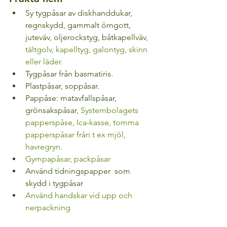
Sy tygpåsar av diskhanddukar, 
regnskydd, gammalt örngott, 
juteväv, oljerockstyg, båtkapellväv
, 
tältgolv, kapelltyg, galontyg, skinn 
eller läder.
Tygpåsar från basmatiris.
Plastpåsar, soppåsar.
Pappåse: matavfallspåsar, 
grönsakspåsar,
 Systembolagets 
papperspåse, Ica-kasse, tomma 
papperspåsar från t ex mjöl, 
havregryn.
Gympapåsar, packpåsar
Använd tidningspapper  som 
skydd i tygpåsar
Använd handskar vid upp och 
nerpackning