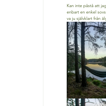
Kan inte påstå att ja
enbart en enkel sovs
va ju självklart från