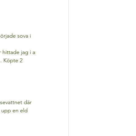
rjade sova i 
hittade jag i a 
a. Köpte 2 
ysevattnet där 
a upp en eld 