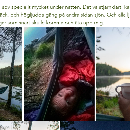
g sov speciellt mycket under natten. Det va stjärnklart, ka
äck, och högljudda gäng på andra sidan sjön. Och alla l
 älgar som snart skulle komma och äta upp mig. 