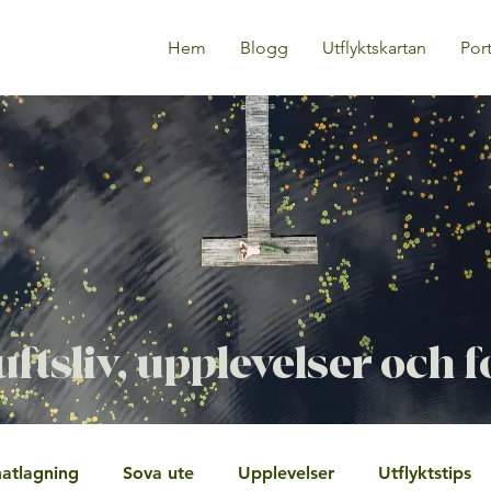
Hem
Blogg
Utflyktskartan
Port
uftsliv, upplevelser och 
atlagning
Sova ute
Upplevelser
Utflyktstips