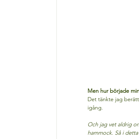
Men hur började mi
Det tänkte jag berät
igång. 
Och jag vet aldrig o
hammock. Så i detta i