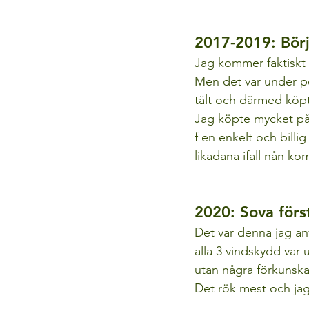
2017-2019: Börj
Jag kommer faktiskt 
Men det var under p
tält och därmed köpte
Jag köpte mycket på D
f en enkelt och billi
likadana ifall nån kom
2020: Sova för
Det var denna jag anv
alla 3 vindskydd var 
utan några förkunsk
Det rök mest och jag t