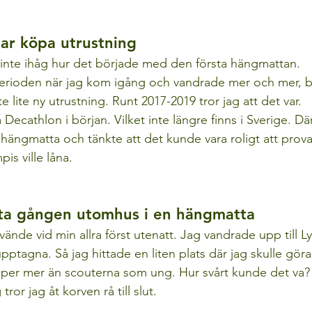
ar köpa utrustning
inte ihåg hur det började med den första hängmattan. 
erioden när jag kom igång och vandrade mer och mer, bö
 lite ny utrustning. Runt 2017-2019 tror jag att det var. 
ecathlon i början. Vilket inte längre finns i Sverige. Där 
g hängmatta och tänkte att det kunde vara roligt att prov
pis ville låna.
sta gången utomhus i en hängmatta
ände vid min allra först utenatt. Jag vandrade upp till L
upptagna. Så jag hittade en liten plats där jag skulle gör
aper mer än scouterna som ung. Hur svårt kunde det va?
ror jag åt korven rå till slut. 