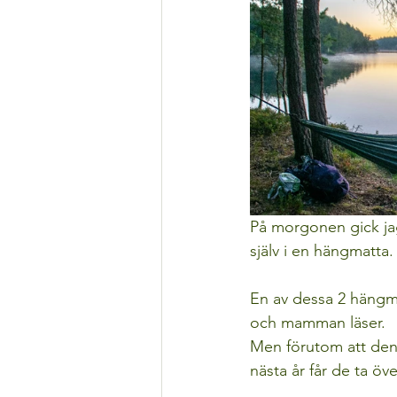
På morgonen gick jag
själv i en hängmatta.
En av dessa 2 hängma
och mamman läser. 
Men förutom att den ha
nästa år får de ta öv