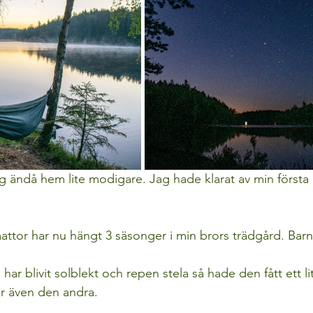
 ändå hem lite modigare. Jag hade klarat av min första u
 
ttor har nu hängt 3 säsonger i min brors trädgård. Barn
r blivit solblekt och repen stela så hade den fått ett lite
er även den andra. 