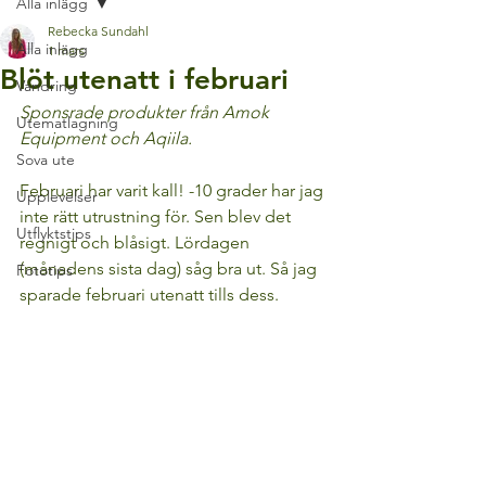
Alla inlägg
Rebecka Sundahl
Alla inlägg
1 mars
Blöt utenatt i februari
Vandring
Sponsrade produkter från Amok 
Utematlagning
Equipment och Aqiila.
Sova ute
Februari har varit kall! -10 grader har jag 
Upplevelser
inte rätt utrustning för. Sen blev det 
Utflyktstips
regnigt och blåsigt. Lördagen 
(månadens sista dag) såg bra ut. Så jag 
Fototips
sparade februari utenatt tills dess.