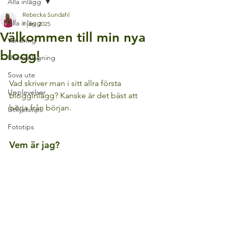
Alla inlägg
Rebecka Sundahl
Alla inlägg
1 jan. 2025
Välkommen till min nya
Vandring
blogg!
Utematlagning
Sova ute
Vad skriver man i sitt allra första 
Upplevelser
blogginlägg? Kanske är det bäst att 
börja från början. 
Utflyktstips
Fototips
Vem är jag? 