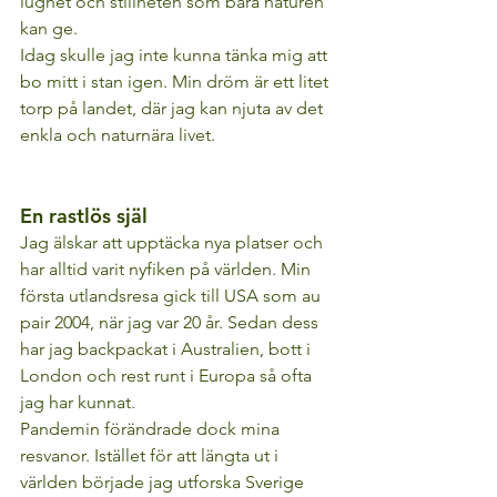
lugnet och stillheten som bara naturen 
kan ge. 
Idag skulle jag inte kunna tänka mig att 
bo mitt i stan igen. Min dröm är ett litet 
torp på landet, där jag kan njuta av det 
enkla och naturnära livet. 
En rastlös själ 
Jag älskar att upptäcka nya platser och 
har alltid varit nyfiken på världen. Min 
första utlandsresa gick till USA som au 
pair 2004, när jag var 20 år. Sedan dess 
har jag backpackat i Australien, bott i 
London och rest runt i Europa så ofta 
jag har kunnat. 
Pandemin förändrade dock mina 
resvanor. Istället för att längta ut i 
världen började jag utforska Sverige 