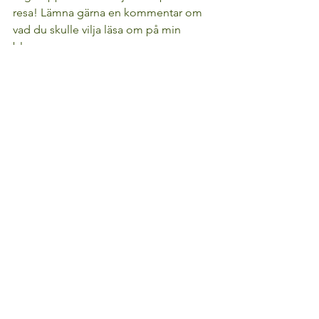
resa! Lämna gärna en kommentar om 
vad du skulle vilja läsa om på min 
blogg.
Hoppas du blev inspirerad! 
Kommentera gärna och berätta vad 
du tycker. 
Och om du vill få fler tips och 
upplevelser från naturen, följ mig på 
Instagram @rebeckasundahl. Vi ses där!
Friluftsliv
Fotograf
influenser
Visa alla
Senaste inlägg