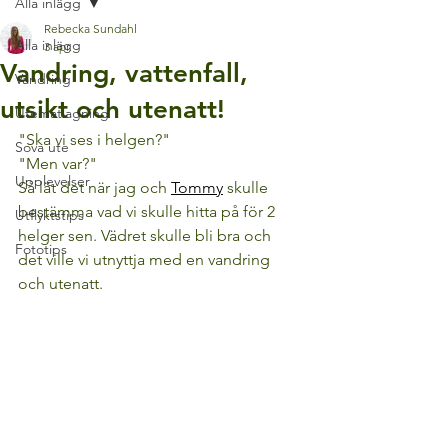
Alla inlägg
Rebecka Sundahl
Alla inlägg
3 apr.
Vandring, vattenfall,
Vandring
utsikt och utenatt!
Utematlagning
"Ska vi ses i helgen?"
Sova ute
"Men var?"
Upplevelser
Så lät det när jag och 
Tommy
 skulle 
bestämma vad vi skulle hitta på för 2 
Utflyktstips
helger sen. Vädret skulle bli bra och 
Fototips
det ville vi utnyttja med en vandring 
och utenatt.