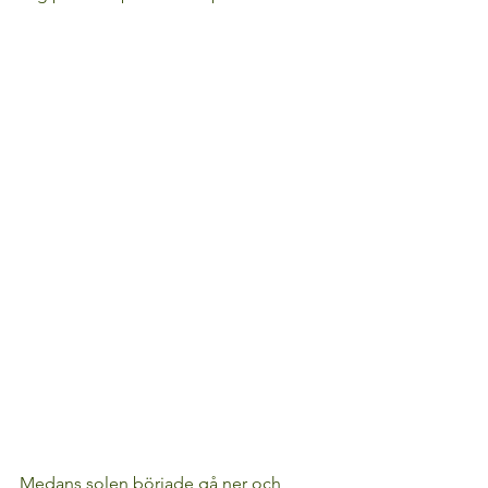
Medans solen började gå ner och 