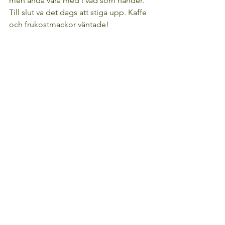
men ändå vara med i vad som händer.
Till slut va det dags att stiga upp. Kaffe 
och frukostmackor väntade!