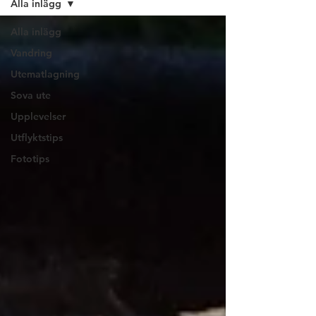
Alla inlägg
Alla inlägg
Vandring
Utematlagning
Sova ute
Upplevelser
Utflyktstips
Fototips