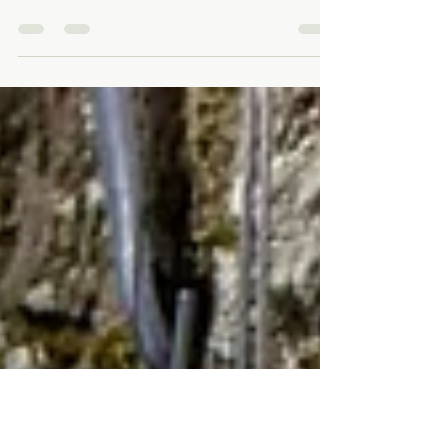
HAJKAugn!
Ett första test till att baka en pizza i en
HAJKA ugn.