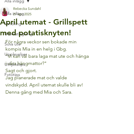
Alla inlägg
Rebecka Sundahl
Alla inlägg
27 apr. 2025
April utemat - Grillspett
Vandring
med potatisknyten!
Utematlagning
För några veckor sen bokade min 
Sova ute
kompis Mia in en helg i Gbg. 
Upplevelser
"Vi kan väl bara laga mat ute och hänga 
i våra hängmattor?" 
Utflyktstips
Sagt och gjort. 
Fototips
Jag planerade mat och valde 
vindskydd. April utemat skulle bli av! 
Denna gång med Mia och Sara.